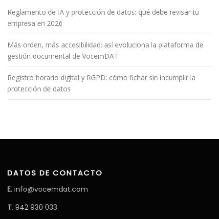
I
F
Reglamento de IA y protección de datos: qué debe revisar tu
I
empresa en 2026
C
A
C
I
Más orden, más accesibilidad: así evoluciona la plataforma de
Ó
gestión documental de VocemDAT
N
*
Registro horario digital y RGPD: cómo fichar sin incumplir la
protección de datos
DATOS DE CONTACTO
E
. info@vocemdat.com
T
. 942 930 033