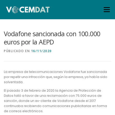
Menú
INICIO
SERVICIOS ➤
TARIFAS
Vodafone sancionada con 100.000
euros por la AEPD
QUIÉNES SOMOS
BLOG
ÁREA CLIENTES
PÚBLICADO EN
16/11/2020
CONTACTO
La empresa de telecomunicaciones Vodafone fue sancionada
por repetir una infracción que, según la empresa, ya había sido
solventada.
El pasado 3 de febrero de 2020 la Agencia de Protección de
Datos falló a favor de una reclamación con 75.000 euros de
sanción, donde un ex-cliente de Vodafone desde el 2017
continuaba recibiendo comunicaciones publicitarias en forma
de correos electrónicos.