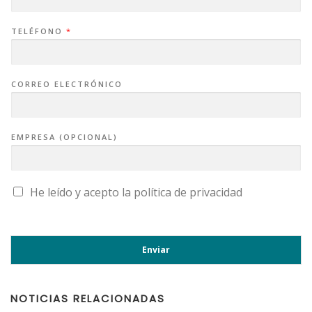
TELÉFONO
*
CORREO ELECTRÓNICO
EMPRESA (OPCIONAL)
C
He leído y acepto la
política de privacidad
A
S
I
L
L
A
Enviar
S
D
E
V
E
NOTICIAS RELACIONADAS
R