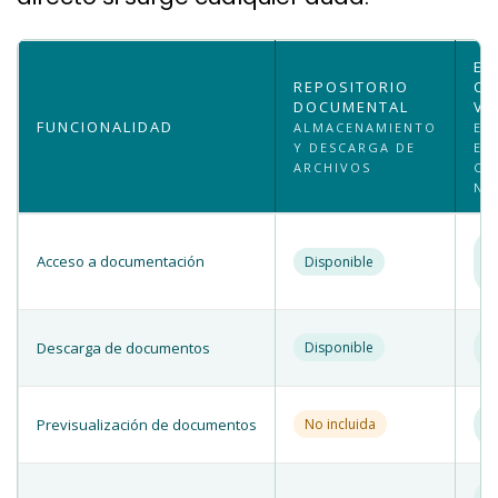
ES
REPOSITORIO
CL
DOCUMENTAL
VO
FUNCIONALIDAD
ALMACENAMIENTO
ES
Y DESCARGA DE
EN
ARCHIVOS
CU
NO
✓
Acceso a documentación
Disponible
p
ca
✓
Descarga de documentos
Disponible
un
✓
Previsualización de documentos
No incluida
d
✓