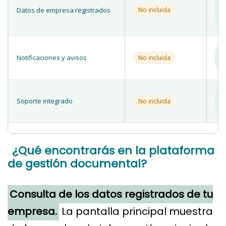
re
Datos de empresa registrados
No incluida
s
vi
✓ 
Notificaciones y avisos
No incluida
tu
d
✓ 
Soporte integrado
No incluida
co
V
¿Qué encontrarás en la plataforma
de gestión documental?
Consulta de los datos registrados de tu
empresa.
La pantalla principal muestra