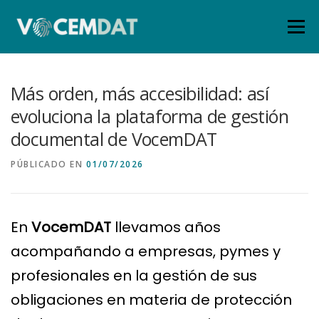
Menú
INICIO
SERVICIOS ➤
TARIFAS
Más orden, más accesibilidad: así
evoluciona la plataforma de gestión
documental de VocemDAT
QUIÉNES SOMOS
BLOG
ÁREA CLIENTES
PÚBLICADO EN
01/07/2026
CONTACTO
En
VocemDAT
llevamos años
acompañando a empresas, pymes y
profesionales en la gestión de sus
obligaciones en materia de protección