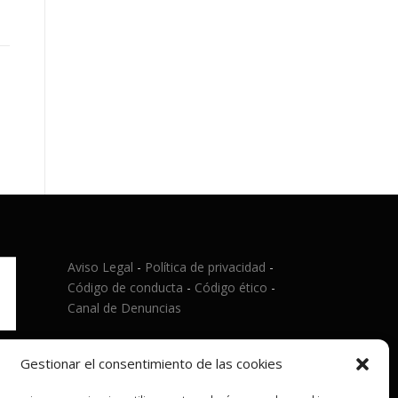
Aviso Legal
-
Política de privacidad
-
Código de conducta
-
Código ético
-
Canal de Denuncias
Gestionar el consentimiento de las cookies