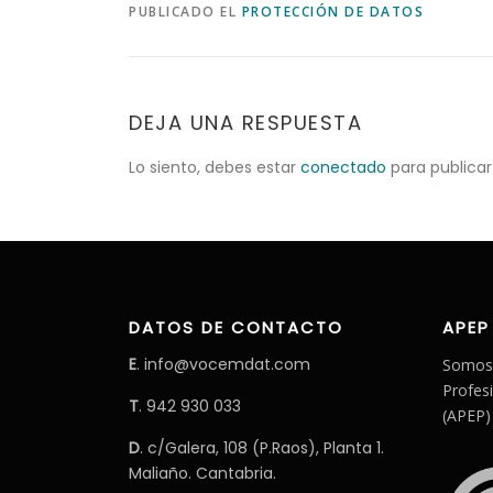
PUBLICADO EL
PROTECCIÓN DE DATOS
DEJA UNA RESPUESTA
Lo siento, debes estar
conectado
para publicar
DATOS DE CONTACTO
APEP
E
. info@vocemdat.com
Somos 
Profes
T
. 942 930 033
(APEP)
D
. c/Galera, 108 (P.Raos), Planta 1.
Maliaño. Cantabria.