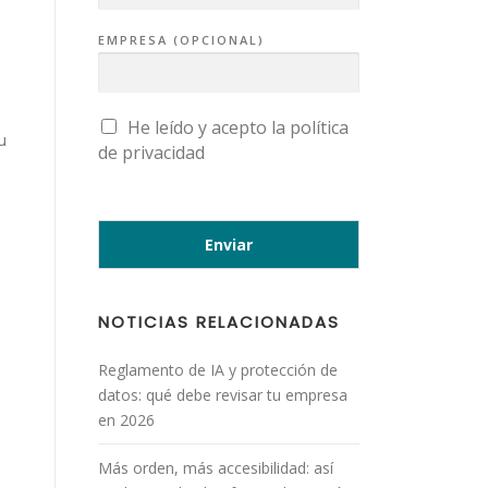
EMPRESA (OPCIONAL)
C
He leído y acepto la
política
A
u
de privacidad
S
I
L
L
A
S
Enviar
D
E
V
E
R
NOTICIAS RELACIONADAS
I
F
I
C
Reglamento de IA y protección de
A
datos: qué debe revisar tu empresa
C
I
en 2026
Ó
N
*
Más orden, más accesibilidad: así