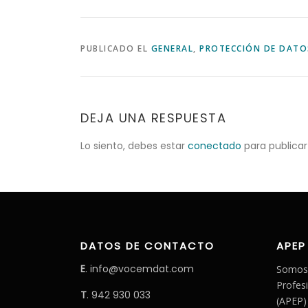
PUBLICADO EL
GENERAL
,
PROTECCIÓN DE DATO
DEJA UNA RESPUESTA
Lo siento, debes estar
conectado
para publicar
DATOS DE CONTACTO
APEP
E
. info@vocemdat.com
Somos 
Profes
T
. 942 930 033
(APEP)