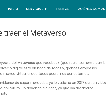
INICIO
SERVICIOS ➤
TARIFAS
QUIÉNES SOMOS
 traer el Metaverso
oyecto del
Metaverso
que Facebook (que recientemente camb
universo digital está en boca de todos y, grandes empresas,
ese mundo virtual al que todos podremos conectarnos.
unidense de super mercados, ya lo vaticinó en 2017 con un víde
del futuro. No andaban alejados, ya que los desarrollos
mato.