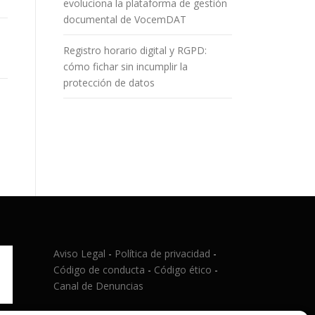
evoluciona la plataforma de gestión
documental de VocemDAT
Registro horario digital y RGPD:
cómo fichar sin incumplir la
protección de datos
Aviso Legal
-
Política de privacidad
-
Código de conducta
-
Código ético
-
Canal de Denuncias