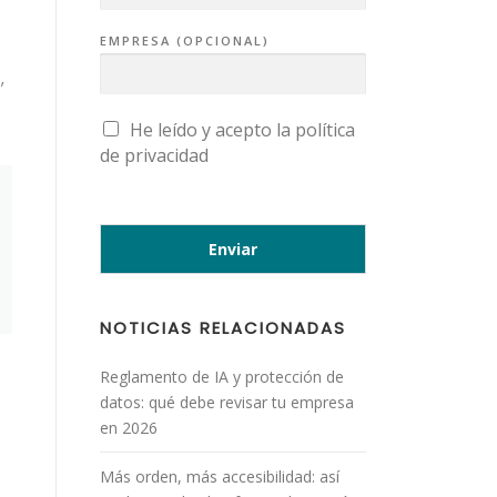
EMPRESA (OPCIONAL)
,
C
He leído y acepto la
política
A
de privacidad
S
I
L
L
A
S
Enviar
D
E
V
E
R
NOTICIAS RELACIONADAS
I
F
I
C
Reglamento de IA y protección de
A
datos: qué debe revisar tu empresa
C
I
en 2026
Ó
N
*
Más orden, más accesibilidad: así