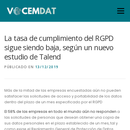
Menú
INICIO
SERVICIOS ➤
TARIFAS
La tasa de cumplimiento del RGPD
sigue siendo baja, según un nuevo
estudio de Talend
QUIÉNES SOMOS
BLOG
ÁREA CLIENTES
PÚBLICADO EN
13/12/2019
CONTACTO
Más de la mitad de las empresas encuestadas aún no pueden
satisfacer las solicitudes de acceso y portabilidad de los datos
dentro del plazo de un mes especificado por el RGPD
El 58% de las empresas en todo el mundo aún no responden
a
las solicitudes de personas que desean obtener una copia de
sus datos personales en el plazo establecido de un mes, tal y
como exige el Reglamento General de Protección de Datos