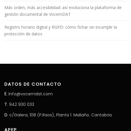
C
I
Más orden, más accesibilidad: así evoluciona la plataforma de
Ó
gestión documental de VocemDAT
N
*
Registro horario digital y RGPD: cómo fichar sin incumplir la
protección de datos
DATOS DE CONTACTO
E
. info@vocemdat.com
T
. 942 930 033
D
. c/Galera, 108 (P.Raos), Planta 1. Maliaño. Cantabria.
APEP