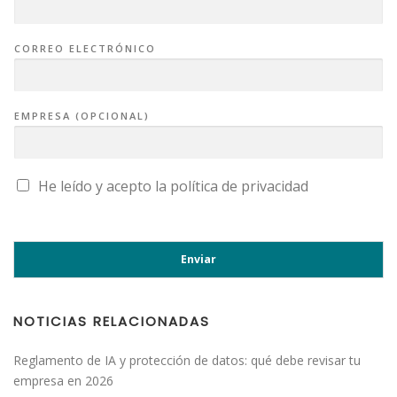
CORREO ELECTRÓNICO
EMPRESA (OPCIONAL)
C
He leído y acepto la
política de privacidad
A
S
I
L
L
A
Enviar
S
D
E
V
E
NOTICIAS RELACIONADAS
R
I
F
Reglamento de IA y protección de datos: qué debe revisar tu
I
empresa en 2026
C
A