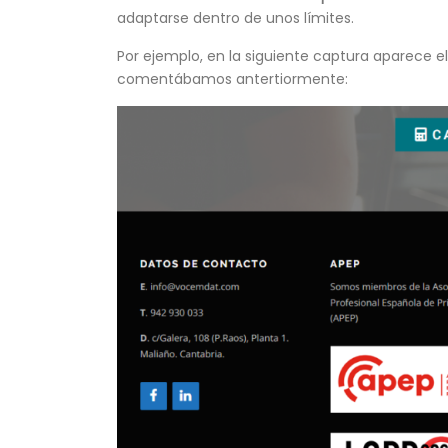
adaptarse dentro de unos límites.
Por ejemplo, en la siguiente captura aparece e
comentábamos antertiormente: