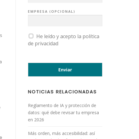
EMPRESA (OPCIONAL)
ás
C
He leído y acepto la
política
A
de privacidad
S
I
L
L
A
a
S
Enviar
D
E
V
E
R
NOTICIAS RELACIONADAS
I
F
I
C
Reglamento de IA y protección de
e
A
datos: qué debe revisar tu empresa
C
I
en 2026
Ó
N
*
Más orden, más accesibilidad: así
e