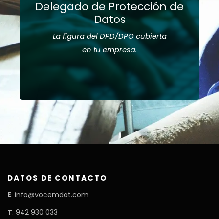
(conócelas aquí)
Delegado de Protección de
Datos
Paquete
integral
de Protección de Datos
La figura del DPD/DPO cubierta
Enlace entre la empresa y la Agencia
Española de Protección de Datos en cuestiones
en tu empresa.
de privacidad
Ver más
DATOS DE CONTACTO
E
. info@vocemdat.com
T
. 942 930 033