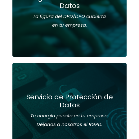
Datos
Paquete
integral
de Protección de Datos
La figura del DPD/DPO cubierta
Enlace entre la empresa y la Agencia
Española de Protección de Datos en cuestiones
en tu empresa.
de privacidad
Ver más
Incluye:
Gestión documental y medidas de seguridad
Análisis de Riesgo y Seguro de
Servicio de Protección de
Responsabilidad Civil
Datos
Registro de actividades y soportes de
Tu energía puesta en tu empresa.
tratamiento
Déjanos a nosotros el RGPD.
Atención personalizada y experta