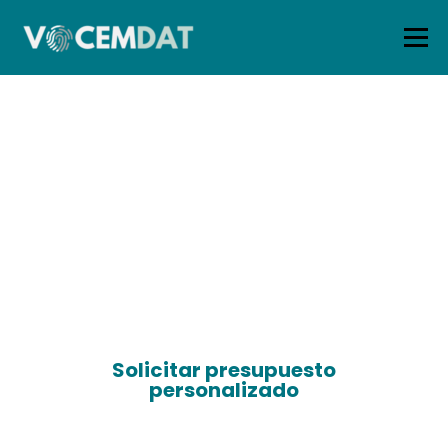
Menú
NUESTROS
INICIO
SERVICIOS ➤
TARIFAS
SERVICIOS
QUIÉNES SOMOS
BLOG
ÁREA CLIENTES
Protegemos tu empresa.
Tu tranquilidad es nuestra
CONTACTO
garantía.
Solicitar presupuesto
personalizado