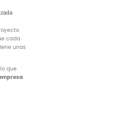
izada
royecto
ue cada
tiene unas
lo que
 empresa
.