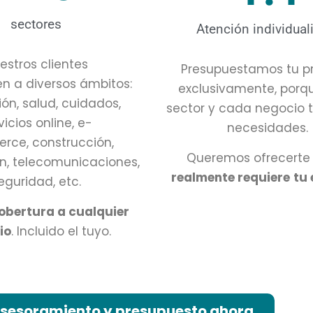
sectores
Atención individual
estros clientes
Presupuestamos tu p
n a diversos ámbitos:
exclusivamente, porq
ón, salud, cuidados,
sector y cada negocio 
vicios online
, e-
necesidades.
rce,
construcción,
Queremos ofrecerte 
, telecomunicaciones,
realmente requiere
tu
eguridad, etc.
obertura a
cualquier
io
. Incluido el tuyo.
 asesoramiento y presupuesto ahora