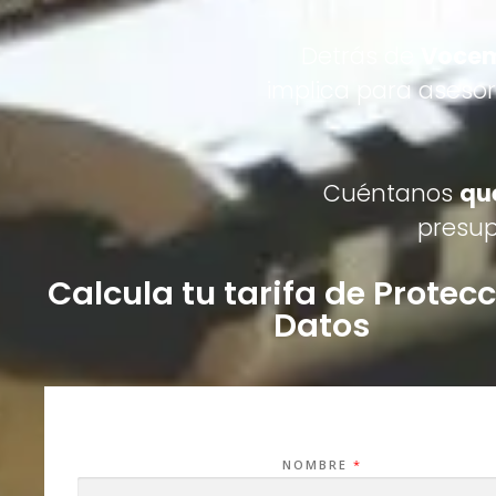
Detrás de
Voce
implica para aseso
Cuéntanos
qu
presup
Calcula tu tarifa de Protec
Datos
NOMBRE
*