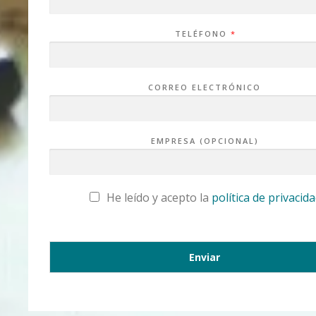
TELÉFONO
*
CORREO ELECTRÓNICO
EMPRESA (OPCIONAL)
C
He leído y acepto la
política de privacid
A
S
I
L
L
A
Enviar
S
D
E
V
E
R